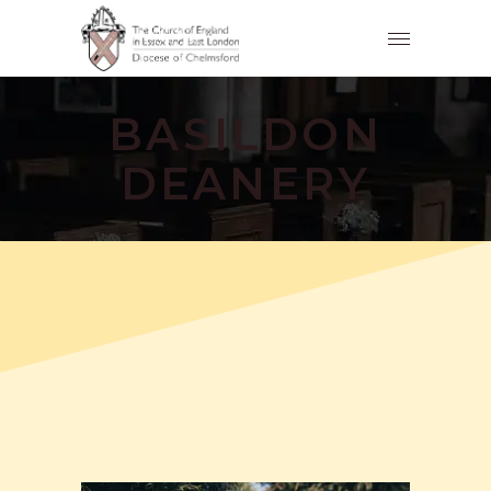
BASILDON
DEANERY