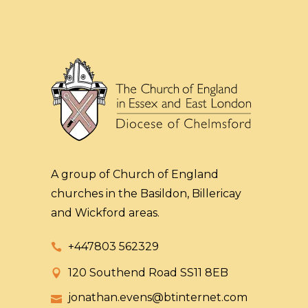
A group of Church of England
churches in the Basildon, Billericay
and Wickford areas.
+447803 562329
120 Southend Road SS11 8EB
jonathan.evens@btinternet.com